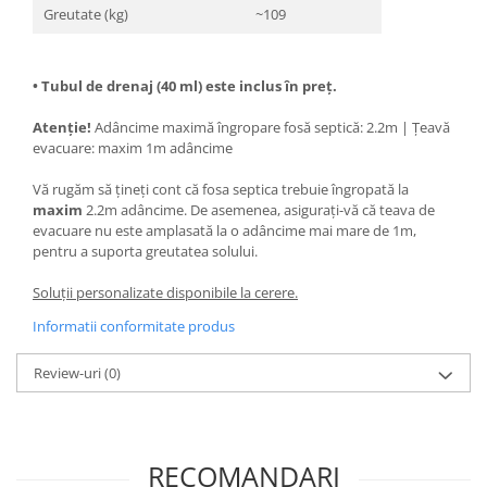
Greutate (kg)
~109
• Tubul de drenaj (40 ml) este inclus în preț.
Atenție!
Adâncime maximă îngropare fosă septică: 2.2m | Țeavă
evacuare: maxim 1m adâncime
Vă rugăm să țineți cont că fosa septica trebuie îngropată la
maxim
2.2m adâncime. De asemenea, asigurați-vă că teava de
evacuare nu este amplasată la o adâncime mai mare de 1m,
pentru a suporta greutatea solului.
Soluții personalizate disponibile la cerere.
Informatii conformitate produs
Review-uri
(0)
RECOMANDARI