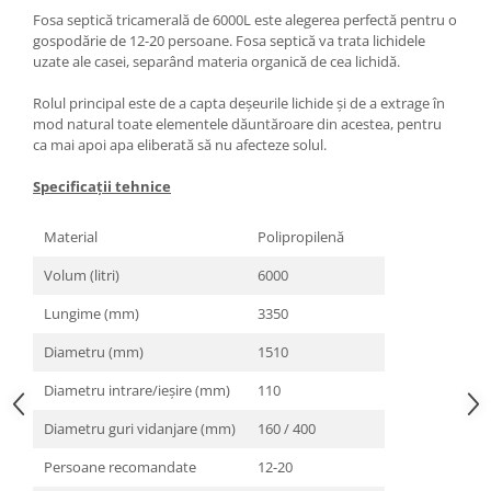
Fosa septică tricamerală de 6000L este alegerea perfectă pentru o
gospodărie de 12-20 persoane. Fosa septică va trata lichidele
uzate ale casei, separând materia organică de cea lichidă.
Rolul principal este de a capta deșeurile lichide și de a extrage în
mod natural toate elementele dăuntăroare din acestea, pentru
ca mai apoi apa eliberată să nu afecteze solul.
Specificații tehnice
Material
Polipropilenă
Volum (litri)
6000
Lungime (mm)
3350
Diametru (mm)
1510
Diametru intrare/ieșire (mm)
110
Diametru guri vidanjare (mm)
160 / 400
Persoane recomandate
12-20