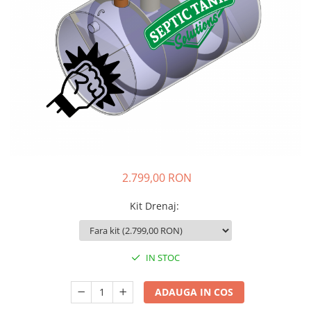
Extensie pentru drenaj
Sifon Anti-Miros
Tunel de percolare
2.799,00 RON
Kit Drenaj
:
IN STOC
ADAUGA IN COS