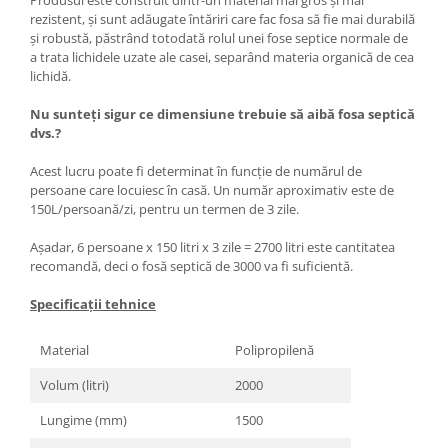
Produsul este construit dintr-un material mai gros și mai
rezistent, și sunt adăugate întăriri care fac fosa să fie mai durabilă
și robustă, păstrând totodată rolul unei fose septice normale de
a trata lichidele uzate ale casei, separând materia organică de cea
lichidă.
Nu sunteți sigur ce dimensiune trebuie să aibă fosa septică
dvs.?
Acest lucru poate fi determinat în funcție de numărul de
persoane care locuiesc în casă. Un număr aproximativ este de
150L/persoană/zi, pentru un termen de 3 zile.
Așadar, 6 persoane x 150 litri x 3 zile = 2700 litri este cantitatea
recomandă, deci o fosă septică de 3000 va fi suficientă.
Specificații tehnice
Material
Polipropilenă
Volum (litri)
2000
Lungime (mm)
1500