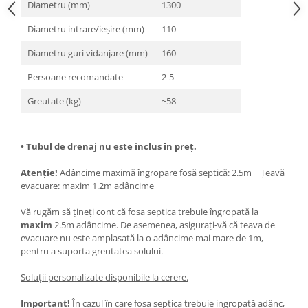
Diametru (mm)
1300
Diametru intrare/ieșire (mm)
110
Diametru guri vidanjare (mm)
160
Persoane recomandate
2-5
Greutate (kg)
~58
• Tubul de drenaj nu este inclus în preț.
Atenție!
Adâncime maximă îngropare fosă septică: 2.5m | Țeavă
evacuare: maxim 1.2m adâncime
Vă rugăm să țineți cont că fosa septica trebuie îngropată la
maxim
2.5m adâncime. De asemenea, asigurați-vă că teava de
evacuare nu este amplasată la o adâncime mai mare de 1m,
pentru a suporta greutatea solului.
Soluții personalizate disponibile la cerere.
Important!
În cazul în care fosa septica trebuie ingropată adânc,