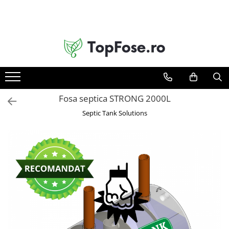
Toate Produsele
Fose Septice Ecologice
Tricamerale (cele mai populare)
Cu 5 Camere (filtrare avansată)
Fosa septica STRONG 2000L
STRONG (vârful de gamă)
Septic Tank Solutions
Rezervoare Apă
Rezervoare Subterane
Cămine
Cămin Tehnic pentru Hidrofor
Cămin Bidirecțional (Fosă +
Canalizare)
Cămin Pluviale (Filtrare Frunze)
Accesorii