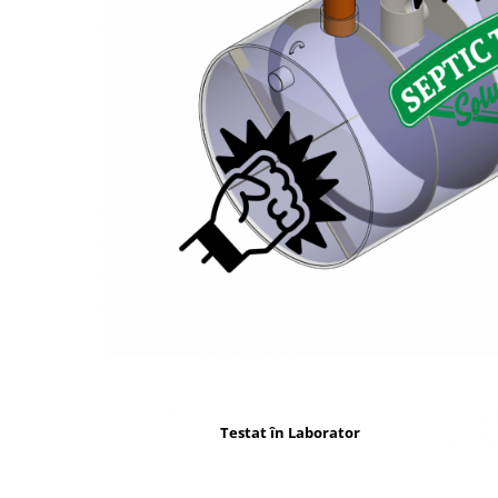
Extensie pentru drenaj
Sifon Anti-Miros
Tunel de percolare
Testat în Laborator