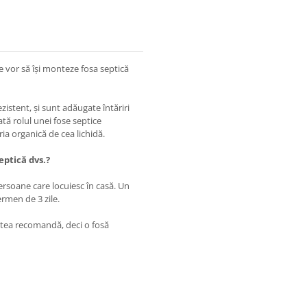
 vor să își monteze fosa septică
zistent, și sunt adăugate întăriri
ată rolul unei fose septice
ia organică de cea lichidă.
eptică dvs.?
ersoane care locuiesc în casă. Un
rmen de 3 zile.
itatea recomandă, deci o fosă