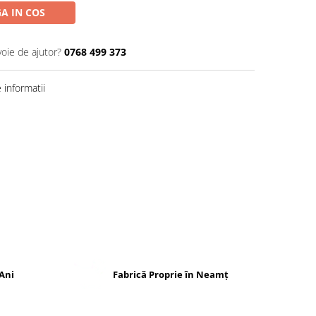
A IN COS
voie de ajutor?
0768 499 373
informatii
Ani
Fabrică Proprie în Neamț