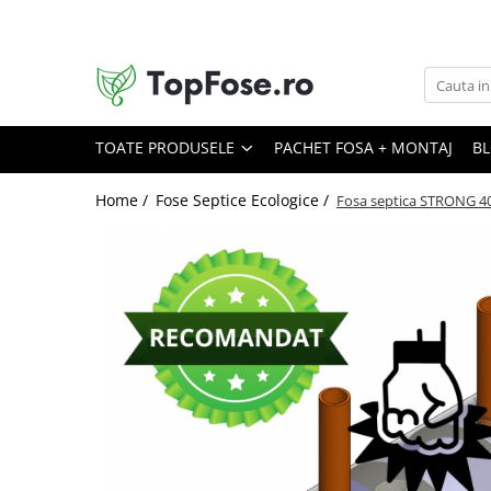
Toate Produsele
Fose Septice Ecologice
Tricamerale (cele mai populare)
TOATE PRODUSELE
PACHET FOSA + MONTAJ
B
Cu 5 Camere (filtrare avansată)
Home /
Fose Septice Ecologice /
Fosa septica STRONG 4
STRONG (vârful de gamă)
Rezervoare Apă
Rezervoare Subterane
Cămine
Cămin Tehnic pentru Hidrofor
Cămin Bidirecțional (Fosă +
Canalizare)
Cămin Pluviale (Filtrare Frunze)
Accesorii