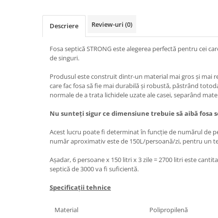
Review-uri
(0)
Descriere
Fosa septică STRONG este alegerea perfectă pentru cei care
de singuri.
Produsul este construit dintr-un material mai gros și mai re
care fac fosa să fie mai durabilă și robustă, păstrând totod
normale de a trata lichidele uzate ale casei, separând mater
Nu sunteți sigur ce dimensiune trebuie să aibă fosa s
Acest lucru poate fi determinat în funcție de numărul de p
număr aproximativ este de 150L/persoană/zi, pentru un te
Așadar, 6 persoane x 150 litri x 3 zile = 2700 litri este cant
septică de 3000 va fi suficientă.
Specificații tehnice
Material
Polipropilenă