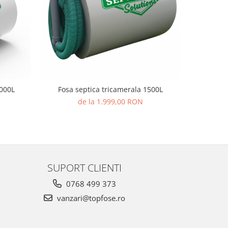
3000L
Fosa septica tricamerala 1500L
Fosa s
de la 1.999,00 RON
SUPORT CLIENTI
0768 499 373
vanzari@topfose.ro