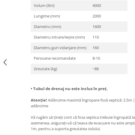
Volum (litri)
4000
Lungime (mm)
2000
Diametru (mm)
1600
Diametru intrare/ieșire (mm)
110
Diametru guri vidanjare (mm)
160
Persoane recomandate
8-10
Greutate (kg)
~86
• Tubul de drenaj nu este inclus în preț.
Atenție!
Adâncime maximă îngropare fosă septică: 2.5m 
adâncime
Vă rugăm să țineți cont că fosa septica trebuie îngropată l
asemenea, asigurați-vă că teava de evacuare nu este ampl
1m, pentru a suporta greutatea solului.