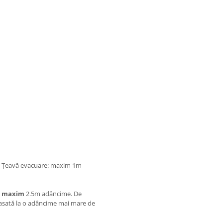
| Țeavă evacuare: maxim 1m
a
maxim
2.5m adâncime. De
asată la o adâncime mai mare de