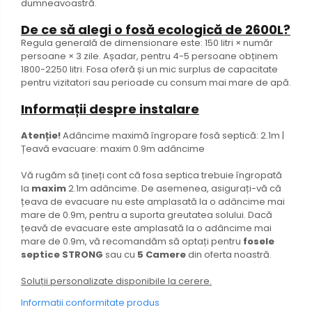
dumneavoastră.
De ce să alegi o fosă ecologică de 2600L?
Regula generală de dimensionare este: 150 litri × număr
persoane × 3 zile. Așadar, pentru 4-5 persoane obținem
1800-2250 litri. Fosa oferă și un mic surplus de capacitate
pentru vizitatori sau perioade cu consum mai mare de apă.
Informații despre instalare
Atenție!
Adâncime maximă îngropare fosă septică: 2.1m |
Țeavă evacuare: maxim 0.9m adâncime
Vă rugăm să țineți cont că fosa septica trebuie îngropată
la
maxim
2.1m adâncime. De asemenea, asigurați-vă că
țeava de evacuare nu este amplasată la o adâncime mai
mare de 0.9m, pentru a suporta greutatea solului. Dacă
țeavă de evacuare este amplasată la o adâncime mai
mare de 0.9m, vă recomandăm să optați pentru
fosele
septice STRONG
sau cu
5 Camere
din oferta noastră.
Soluții personalizate disponibile la cerere.
Informatii conformitate produs