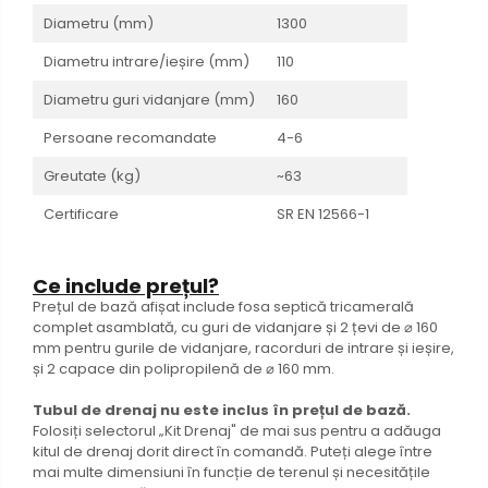
Diametru (mm)
1300
Diametru intrare/ieșire (mm)
110
Diametru guri vidanjare (mm)
160
Persoane recomandate
4-6
Greutate (kg)
~63
Certificare
SR EN 12566-1
Ce include prețul?
Prețul de bază afișat include fosa septică tricamerală
complet asamblată, cu guri de vidanjare și 2 țevi de ⌀ 160
mm pentru gurile de vidanjare, racorduri de intrare și ieșire,
și 2 capace din polipropilenă de ⌀ 160 mm.
Tubul de drenaj nu este inclus în prețul de bază.
Folosiți selectorul „Kit Drenaj" de mai sus pentru a adăuga
kitul de drenaj dorit direct în comandă. Puteți alege între
mai multe dimensiuni în funcție de terenul și necesitățile