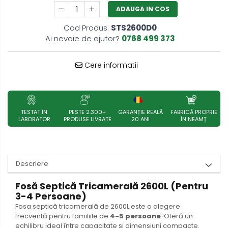
ADAUGA IN COS
Cod Produs:
STS2600D0
Ai nevoie de ajutor?
0768 499 373
Cere informatii
TESTAT ÎN
PESTE 2.300+
GARANȚIE REALĂ
FABRICĂ PROPRIE
LABORATOR
PRODUSE LIVRATE
20 ANI
ÎN NEAMȚ
Descriere
Fosă Septică Tricamerală 2600L (Pentru
3-4 Persoane)
Fosa septică tricamerală de 2600L este o alegere
frecventă pentru familiile de
4-5 persoane
. Oferă un
echilibru ideal între capacitate și dimensiuni compacte.