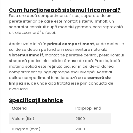
Cum funcționează sistemul tricameral?
Fosa are două compartimente fizice, separate de un
perete interior pe care este montat sistemul Imhoff, un
separator construit după modelul german, care reprezintă
a treia „cameră" a fosei.
Apele uzate intră în
primul compartiment
, unde materiile
solide se depun pe fund prin sedimentare naturală.
Sistemul Imhoff
, montat pe peretele central, preia lichidul
și separă particulele solide rămase de apă. Practic, toată
materia solidă este reținută aici, iar în cel de-al doilea
compartiment ajunge aproape exclusiv apă. Acest al
doilea compartiment funcționează ca o
cameră de
limpezire
, de unde apa tratată iese prin conducta de
evacuare.
Specificații tehnice
Material
Polipropilenă
Volum (litri)
2600
Lungime (mm)
2000