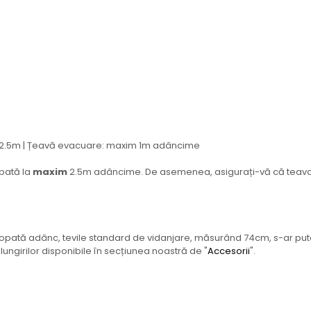
2.5m | Țeavă evacuare: maxim 1m adâncime
opată la
maxim
2.5m adâncime. De asemenea, asigurați-vă că teava
ropată adânc, tevile standard de vidanjare, măsurând 74cm, s-ar putea
ngirilor disponibile în secțiunea noastră de "
Accesorii
".