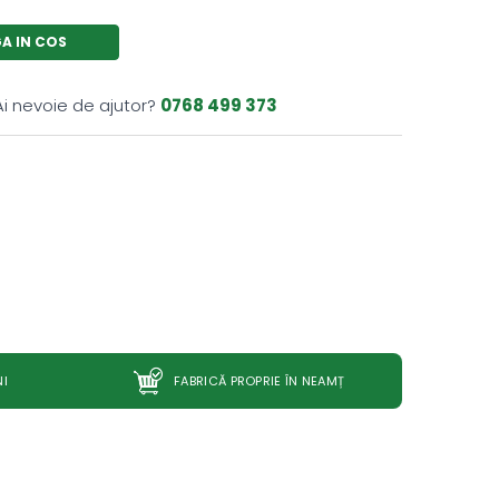
A IN COS
Ai nevoie de ajutor?
0768 499 373
NI
FABRICĂ PROPRIE ÎN NEAMȚ