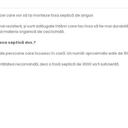
i care vor să își monteze fosa septică de singuri.
ai rezistent, și sunt adăugate întăriri care fac fosa să fie mai durabil
nd materia organică de cea lichidă.
fosa septică dvs.?
l de persoane care locuiesc în casă. Un număr aproximativ este de 15
e cantitatea recomandă, deci o fosă septică de 3000 va fi suficientă.