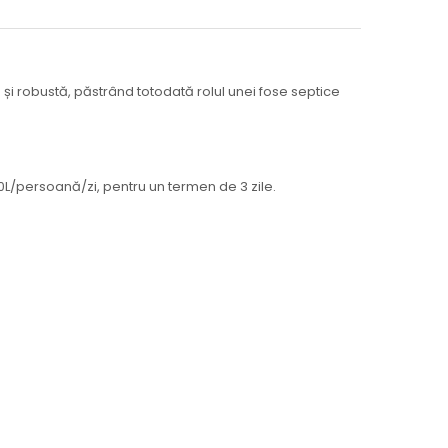
ă și robustă, păstrând totodată rolul unei fose septice
0L/persoană/zi, pentru un termen de 3 zile.