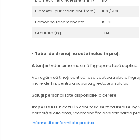
Diametru intrare/ieșire (mm)
110
Diametru guri vidanjare (mm)
160 / 400
Persoane recomandate
15-30
Greutate (kg)
~140
• Tubul de drenaj nu este inclus în preț.
Atenție!
Adâncime maximă îngropare fosă septică: 
Vă rugăm să țineți cont că fosa septica trebuie îngr
mare de 1m, pentru a suporta greutatea solului.
Soluții personalizate disponibile la cerere.
Important!
În cazul în care fosa septica trebuie ing
corectă și eficientă, recomandăm achiziționarea prelu
Informatii conformitate produs