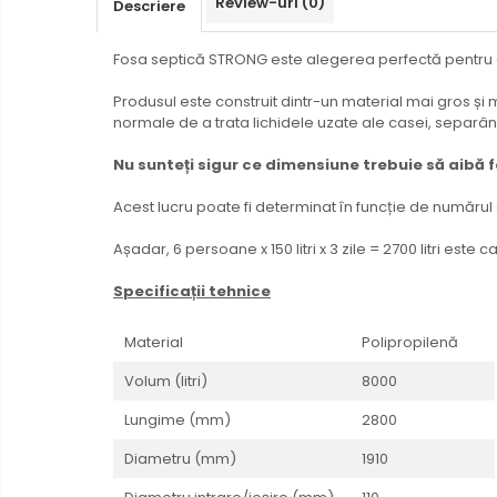
Review-uri
(0)
Descriere
Fosa septică STRONG este alegerea perfectă pentru ce
Produsul este construit dintr-un material mai gros și m
normale de a trata lichidele uzate ale casei, separâ
Nu sunteți sigur ce dimensiune trebuie să aibă 
Acest lucru poate fi determinat în funcție de număru
Așadar, 6 persoane x 150 litri x 3 zile = 2700 litri est
Specificații tehnice
Material
Polipropilenă
Volum (litri)
8000
Lungime (mm)
2800
Diametru (mm)
1910