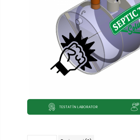
Sifon Anti-Miros
Tunel de percolare
TESTAT ÎN LABORATOR