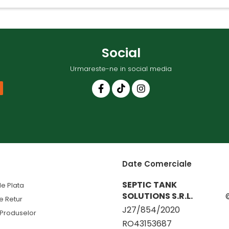
Social
Urmareste-ne in social media
Date Comerciale
SEPTIC TANK
e Plata
SOLUTIONS S.R.L.
de Retur
J27/854/2020
 Produselor
RO43153687