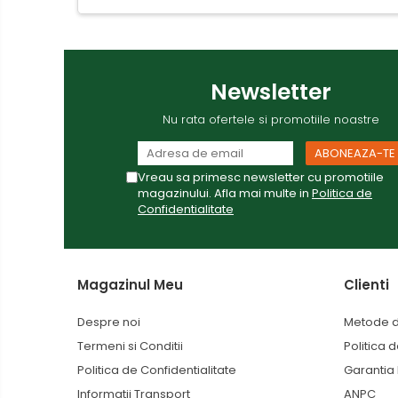
Newsletter
Nu rata ofertele si promotiile noastre
Vreau sa primesc newsletter cu promotiile
magazinului. Afla mai multe in
Politica de
Confidentialitate
Magazinul Meu
Clienti
Despre noi
Metode d
Termeni si Conditii
Politica 
Politica de Confidentialitate
Garantia
Informatii Transport
ANPC