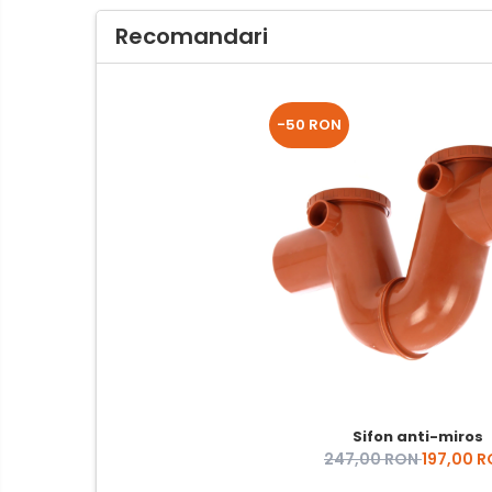
Recomandari
-50 RON
Sifon anti-miros
247,00 RON
197,00 