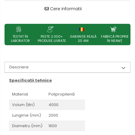
Cere informatii
TESTAT ÎN
PESTE 2.300+
GARANȚIE REALĂ
FABRICĂ PROPRIE
LABORATOR
PRODUSE LIVRATE
20 ANI
ÎN NEAMȚ
Descriere
Specificații tehnice
Material
Polipropilenă
Volum (litri)
4000
Lungime (mm)
2000
Diametru (mm)
1600