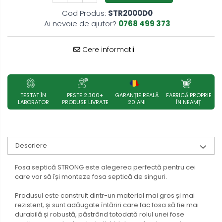
Cod Produs:
STR2000D0
Ai nevoie de ajutor?
0768 499 373
Cere informatii
TESTAT ÎN
PESTE 2.300+
GARANȚIE REALĂ
FABRICĂ PROPRIE
LABORATOR
PRODUSE LIVRATE
20 ANI
ÎN NEAMȚ
Descriere
Fosa septică STRONG este alegerea perfectă pentru cei
care vor să își monteze fosa septică de singuri.
Produsul este construit dintr-un material mai gros și mai
rezistent, și sunt adăugate întăriri care fac fosa să fie mai
durabilă și robustă, păstrând totodată rolul unei fose