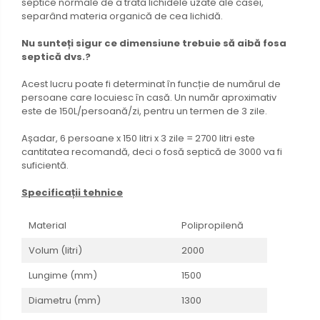
septice normale de a trata lichidele uzate ale casei,
separând materia organică de cea lichidă.
Nu sunteți sigur ce dimensiune trebuie să aibă fosa
septică dvs.?
Acest lucru poate fi determinat în funcție de numărul de
persoane care locuiesc în casă. Un număr aproximativ
este de 150L/persoană/zi, pentru un termen de 3 zile.
Așadar, 6 persoane x 150 litri x 3 zile = 2700 litri este
cantitatea recomandă, deci o fosă septică de 3000 va fi
suficientă.
Specificații tehnice
Material
Polipropilenă
Volum (litri)
2000
Lungime (mm)
1500
Diametru (mm)
1300