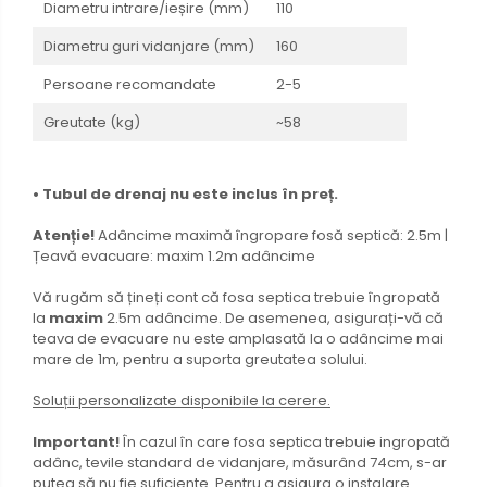
Diametru intrare/ieșire (mm)
110
Diametru guri vidanjare (mm)
160
Persoane recomandate
2-5
Greutate (kg)
~58
• Tubul de drenaj nu este inclus în preț.
Atenție!
Adâncime maximă îngropare fosă septică: 2.5m |
Țeavă evacuare: maxim 1.2m adâncime
Vă rugăm să țineți cont că fosa septica trebuie îngropată
la
maxim
2.5m adâncime. De asemenea, asigurați-vă că
teava de evacuare nu este amplasată la o adâncime mai
mare de 1m, pentru a suporta greutatea solului.
Soluții personalizate disponibile la cerere.
Important!
În cazul în care fosa septica trebuie ingropată
adânc, tevile standard de vidanjare, măsurând 74cm, s-ar
putea să nu fie suficiente. Pentru a asigura o instalare